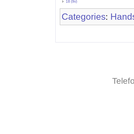
18 (9v)
Categories
Hands
:
Telef