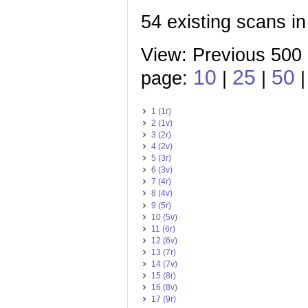
54 existing scans in
View: Previous 500 
10
25
50
page:
|
|
1 (1r)
2 (1v)
3 (2r)
4 (2v)
5 (3r)
6 (3v)
7 (4r)
8 (4v)
9 (5r)
10 (5v)
11 (6r)
12 (6v)
13 (7r)
14 (7v)
15 (8r)
16 (8v)
17 (9r)