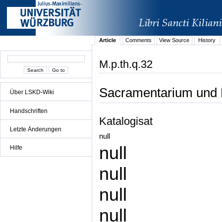
Article
Comments
View Source
History
M.p.th.q.32
Sacramentarium und K
Über LSKD-Wiki
Handschriften
Katalogisat
Letzte Änderungen
null
null
Hilfe
null
null
null