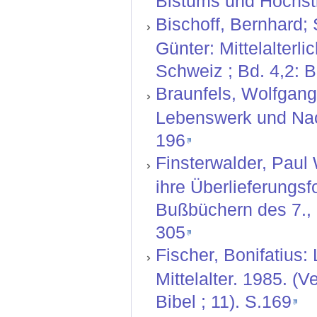
Bistums und Hochstif
Bischoff, Bernhard;
Günter: Mittelalterl
Schweiz ; Bd. 4,2: 
Braunfels, Wolfgang 
Lebenswerk und Nach
196
Finsterwalder, Paul
ihre Überlieferungs
Bußbüchern des 7., 8
305
Fischer, Bonifatius:
Mittelalter. 1985. (
Bibel ; 11). S.169