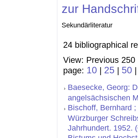
zur Handschri
Sekundärliteratur
24 bibliographical r
View: Previous 250 
10
25
50
page:
|
|
Baesecke, Georg: Der
angelsächsischen M
Bischoff, Bernhard ; 
Würzburger Schreibs
Jahrhundert. 1952. 
Bistums und Hochstif