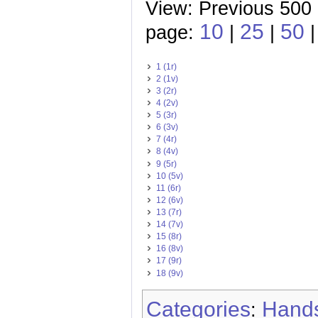
View: Previous 500 
10
25
50
page:
|
|
1 (1r)
2 (1v)
3 (2r)
4 (2v)
5 (3r)
6 (3v)
7 (4r)
8 (4v)
9 (5r)
10 (5v)
11 (6r)
12 (6v)
13 (7r)
14 (7v)
15 (8r)
16 (8v)
17 (9r)
18 (9v)
Categories
Hands
: