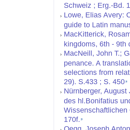
Schweiz ; Erg.-Bd. 1
Lowe, Elias Avery: C
guide to Latin manusc
MacKitterick, Rosam
kingdoms, 6th - 9th 
MacNeill, John T.; 
penance. A translatio
selections from rela
29). S.433 ; S. 450
Nürnberger, August J
des hl.Bonifatius un
Wissenschaftlichen G
170f.
Oegg, Joseph Anton: