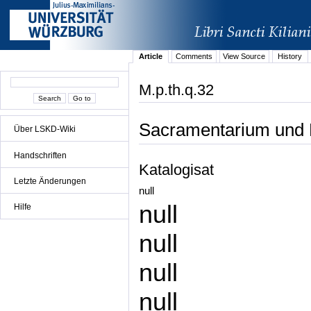
Article
Comments
View Source
History
M.p.th.q.32
Sacramentarium und K
Über LSKD-Wiki
Handschriften
Katalogisat
Letzte Änderungen
null
null
Hilfe
null
null
null