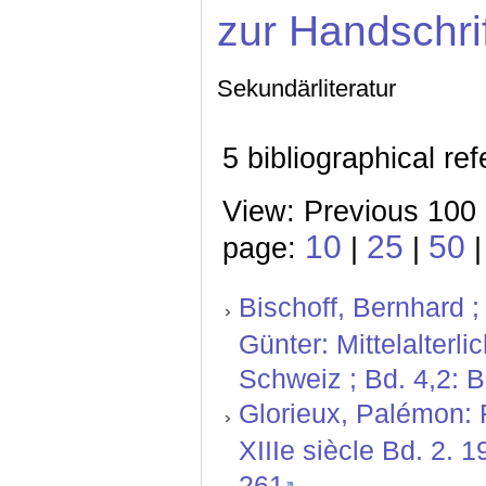
zur Handschri
Sekundärliteratur
5 bibliographical re
View: Previous 100 
10
25
50
page:
|
|
|
Bischoff, Bernhard ;
Günter: Mittelalterl
Schweiz ; Bd. 4,2: 
Glorieux, Palémon: 
XIIIe siècle Bd. 2. 
261