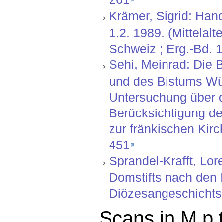
Krämer, Sigrid: Hand
1.2. 1989. (Mittelal
Schweiz ; Erg.-Bd. 1
Sehi, Meinrad: Die 
und des Bistums Wür
Untersuchung über 
Berücksichtigung de
zur fränkischen Kirc
451
Sprandel-Krafft, Lo
Domstifts nach den 
Diözesangeschichtsbl
Scans in M.p.