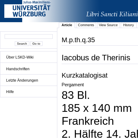
Article
Comments
View Source
History
M.p.th.q.35
Iacobus de Therinis
Über LSKD-Wiki
Handschriften
Kurzkatalogisat
Letzte Änderungen
Pergament
83 Bl.
Hilfe
185 x 140 mm
Frankreich
2. Hälfte 14. J