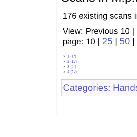
176 existing scans i
View: Previous 10 |
25
50
page: 10 |
|
|
1 (1r)
2 (1v)
3 (2r)
4 (2v)
Categories
Hands
: