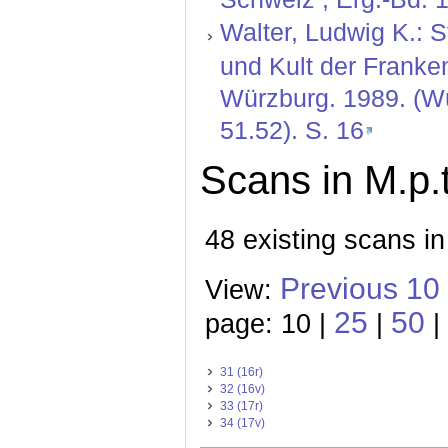
Walter, Ludwig K.: S
und Kult der Franke
Würzburg. 1989. (Wü
51.52). S. 16
Scans in M.p.
48 existing scans in
Previous 10
View:
25
50
page: 10 |
|
|
31 (16r)
32 (16v)
33 (17r)
34 (17v)