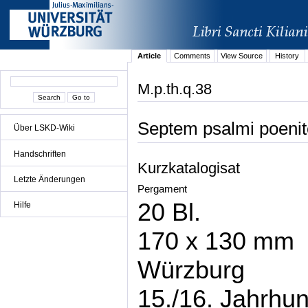
Article
Comments
View Source
History
M.p.th.q.38
Septem psalmi poenit
Über LSKD-Wiki
Handschriften
Kurzkatalogisat
Letzte Änderungen
Pergament
20 Bl.
Hilfe
170 x 130 mm
Würzburg
15./16. Jahrhun