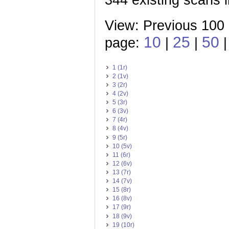
View: Previous 100
10
25
50
page:
|
|
|
1 (1r)
2 (1v)
3 (2r)
4 (2v)
5 (3r)
6 (3v)
7 (4r)
8 (4v)
9 (5r)
10 (5v)
11 (6r)
12 (6v)
13 (7r)
14 (7v)
15 (8r)
16 (8v)
17 (9r)
18 (9v)
19 (10r)