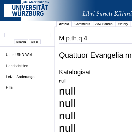
Article
Comments
View Source
History
M.p.th.q.4
Quattuor Evangelia m
Über LSKD-Wiki
Handschriften
Katalogisat
Letzte Änderungen
null
null
Hilfe
null
null
null