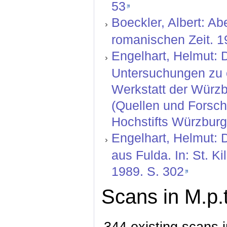
53
Boeckler, Albert: A
romanischen Zeit. 1
Engelhart, Helmut: 
Untersuchungen zu e
Werkstatt der Würzb
(Quellen und Forsc
Hochstifts Würzburg 
Engelhart, Helmut: D
aus Fulda. In: St. K
1989. S. 302
Scans in M.p.t
344 existing scans i