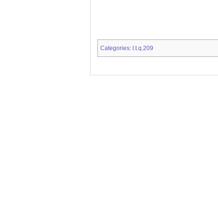
Categories
I.t.q.209
: