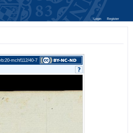
Login
Register