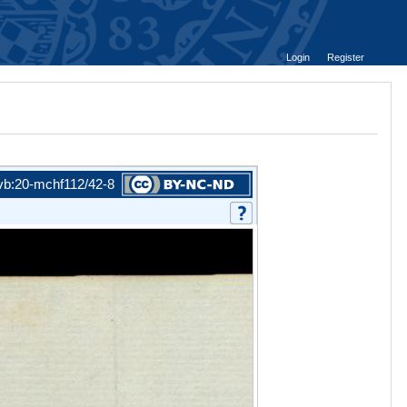
Login
Register