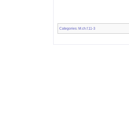
Categories
M.ch.f.11-3
: