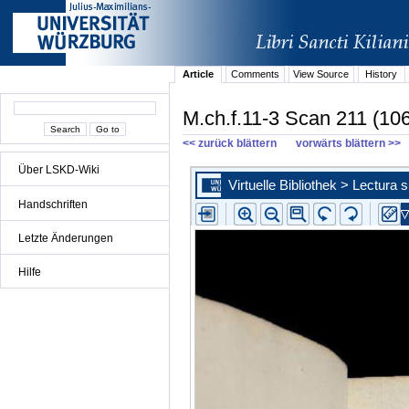
Article
Comments
View Source
History
M.ch.f.11-3 Scan 211 (106
<< zurück blättern
vorwärts blättern >>
Über LSKD-Wiki
Handschriften
Letzte Änderungen
Hilfe