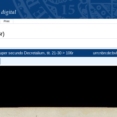
Print
r)