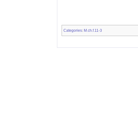
Categories
M.ch.f.11-3
: