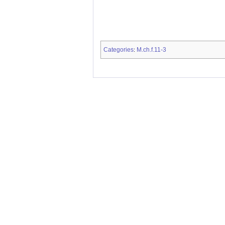
Categories
M.ch.f.11-3
: