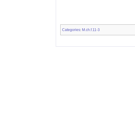
Categories
M.ch.f.11-3
: