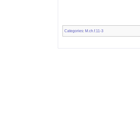
Categories
M.ch.f.11-3
: