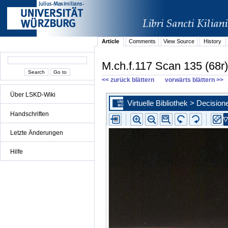
Article
Comments
View Source
History
M.ch.f.117 Scan 135 (68r)
<< zurück blättern
vorwärts blättern >>
Über LSKD-Wiki
Handschriften
Letzte Änderungen
Hilfe