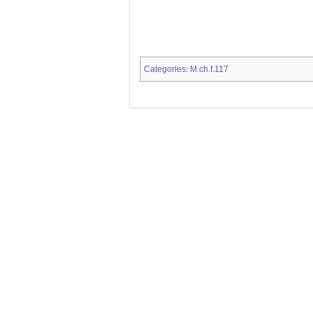
Categories
M.ch.f.117
: