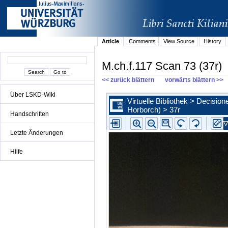
Article
Comments
View Source
History
M.ch.f.117 Scan 73 (37r)
<< zurück blättern
vorwärts blättern >>
Über LSKD-Wiki
Handschriften
Letzte Änderungen
Hilfe