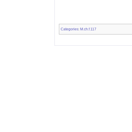
Categories
M.ch.f.117
: