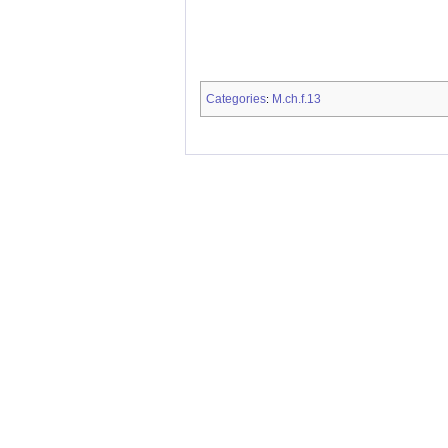
Categories
M.ch.f.13
: