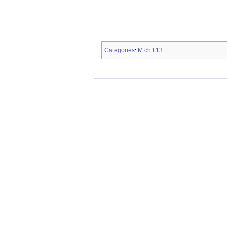
Categories
M.ch.f.13
: