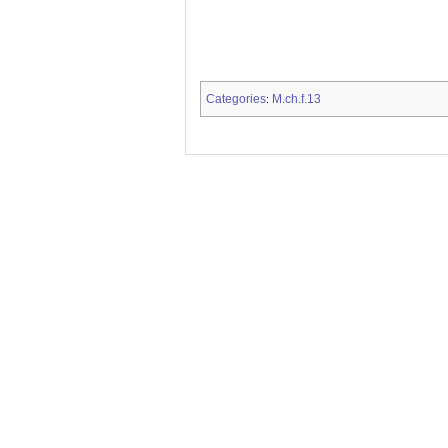
Categories
M.ch.f.13
: