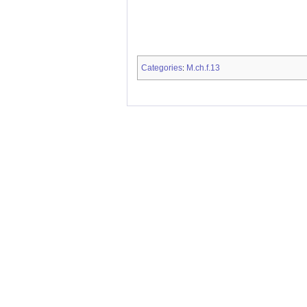
Categories
M.ch.f.13
: