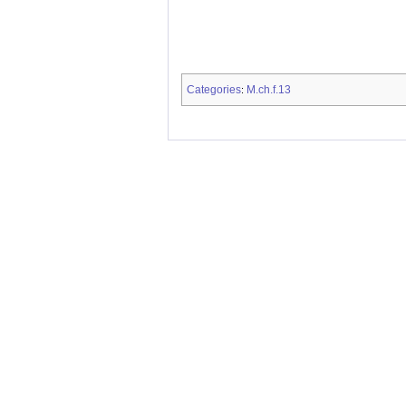
Categories
M.ch.f.13
: