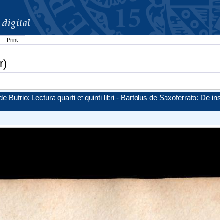
Print
r)