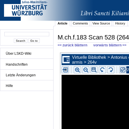
Article
Comments
View Source
History
M.ch.f.183 Scan 528 (264
<< zurück blättern
vorwärts blättern >>
Über LSKD-Wiki
Handschriften
Letzte Änderungen
Hilfe