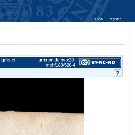
Login
Register