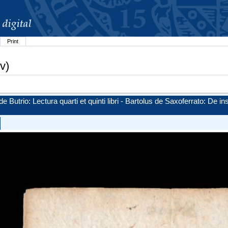
Print
v)