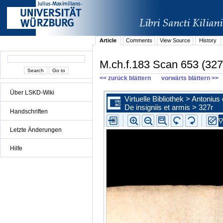
Article
Comments
View Source
History
M.ch.f.183 Scan 653 (327
<< zurück blättern
vorwärts blättern >>
Über LSKD-Wiki
Handschriften
Letzte Änderungen
Hilfe