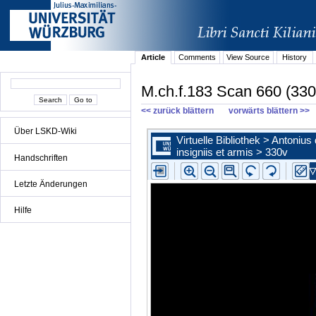
Article
Comments
View Source
History
M.ch.f.183 Scan 660 (330
<< zurück blättern
vorwärts blättern >>
Über LSKD-Wiki
Handschriften
Letzte Änderungen
Hilfe