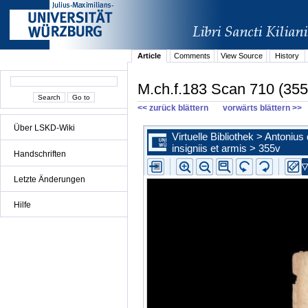
Article
Comments
View Source
History
M.ch.f.183 Scan 710 (355
<< zurück blättern
vorwärts blättern >>
Über LSKD-Wiki
Handschriften
Letzte Änderungen
Hilfe