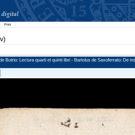
Print
v)