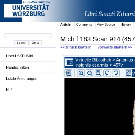
Article
Comments
View Source
History
M.ch.f.183 Scan 914 (457
<< zurück blättern
vorwärts blättern >>
Über LSKD-Wiki
Handschriften
Letzte Änderungen
Hilfe