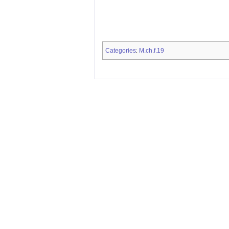
Categories
M.ch.f.19
: