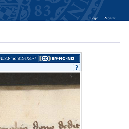
Login
Register