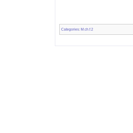
Categories
M.ch.f.2
: