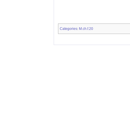
Categories
M.ch.f.20
: