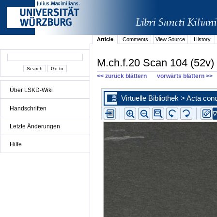
Article
Comments
View Source
History
M.ch.f.20 Scan 104 (52v)
<< zurück blättern
vorwärts blättern >>
Über LSKD-Wiki
Handschriften
Letzte Änderungen
Hilfe