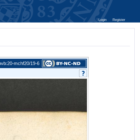
Login
Register