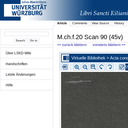
Article
Comments
View Source
History
M.ch.f.20 Scan 90 (45v)
<< zurück blättern
vorwärts blättern >>
Über LSKD-Wiki
Handschriften
Letzte Änderungen
Hilfe