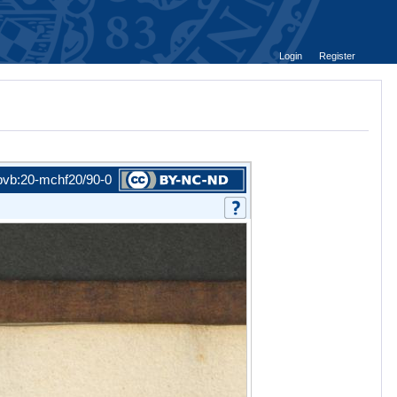
Login
Register