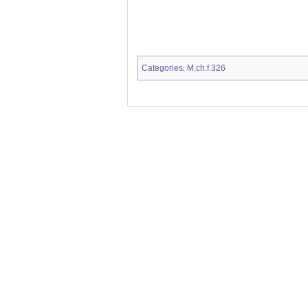
Categories
M.ch.f.326
: