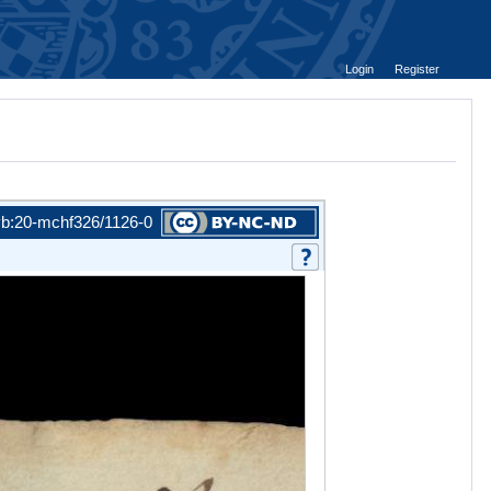
Login
Register