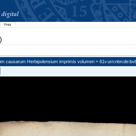
Print
)