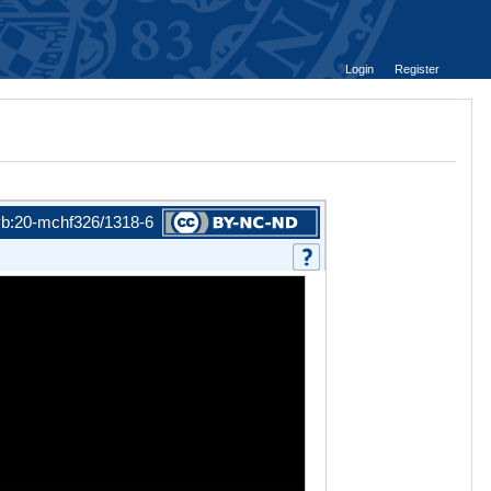
Login
Register