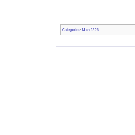
Categories
M.ch.f.326
: