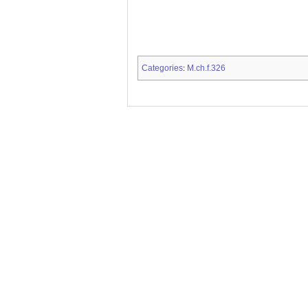
Categories
M.ch.f.326
: