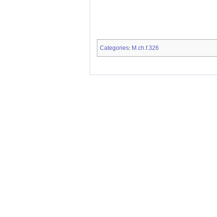
Categories
M.ch.f.326
: