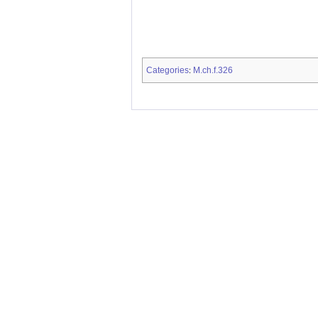
Categories
M.ch.f.326
: