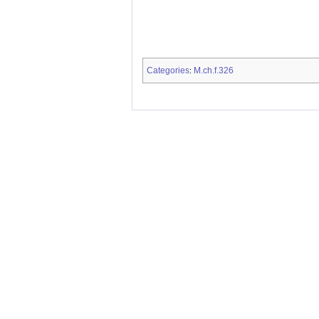
Categories
M.ch.f.326
: