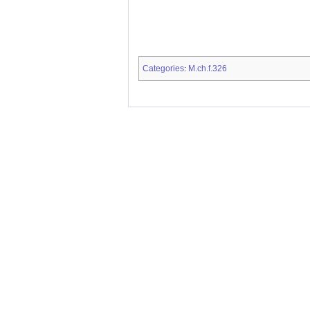
Categories
M.ch.f.326
: