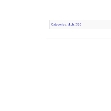
Categories
M.ch.f.326
: