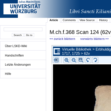
Article
Comments
View Source
History
M.ch.f.368 Scan 124 (62v
<< zurück blättern
vorwärts blättern >>
Über LSKD-Wiki
Handschriften
Letzte Änderungen
Hilfe