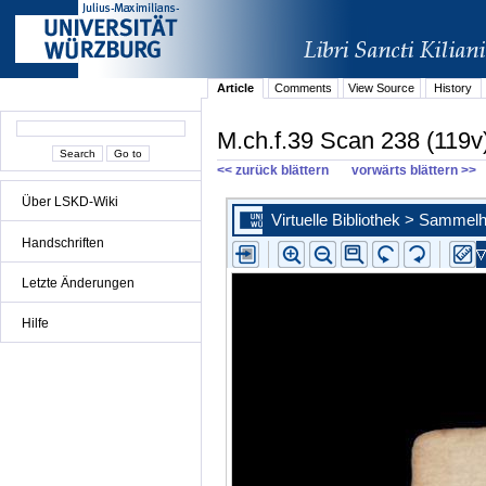
Article
Comments
View Source
History
M.ch.f.39 Scan 238 (119v
<< zurück blättern
vorwärts blättern >>
Über LSKD-Wiki
Handschriften
Letzte Änderungen
Hilfe