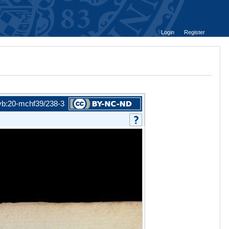
Login
Register