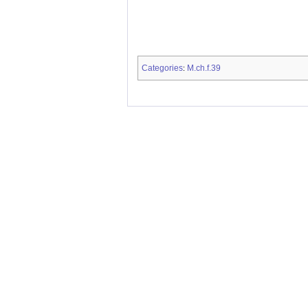
Categories
M.ch.f.39
: