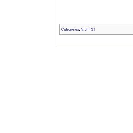
Categories
M.ch.f.39
: