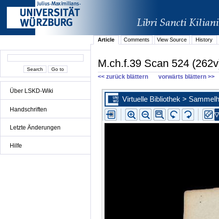
Article
Comments
View Source
History
M.ch.f.39 Scan 524 (262v
<< zurück blättern
vorwärts blättern >>
Über LSKD-Wiki
Handschriften
Letzte Änderungen
Hilfe